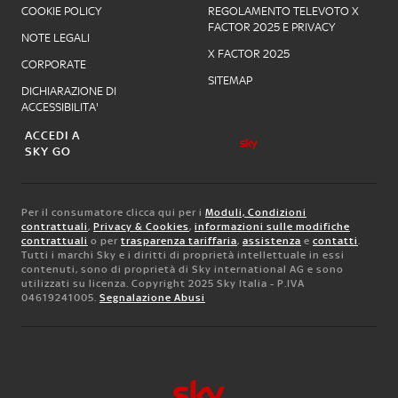
COOKIE POLICY
REGOLAMENTO TELEVOTO X
FACTOR 2025 E PRIVACY
NOTE LEGALI
X FACTOR 2025
CORPORATE
SITEMAP
DICHIARAZIONE DI
ACCESSIBILITA'
ACCEDI A
SKY GO
Per il consumatore clicca qui per i
Moduli, Condizioni
contrattuali
,
Privacy & Cookies
,
informazioni sulle modifiche
contrattuali
o per
trasparenza tariffaria
,
assistenza
e
contatti
.
Tutti i marchi Sky e i diritti di proprietà intellettuale in essi
contenuti, sono di proprietà di Sky international AG e sono
utilizzati su licenza. Copyright 2025 Sky Italia - P.IVA
04619241005.
Segnalazione Abusi