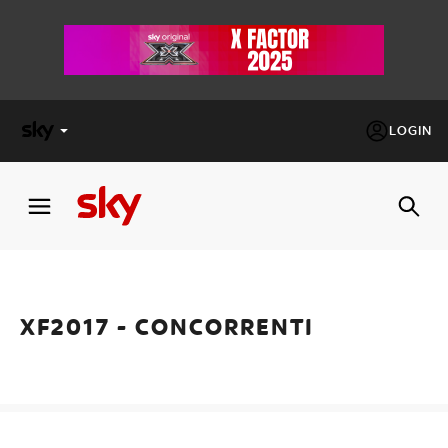
LOGIN
X
FACTOR
MASTERCHEF
XF2017 - CONCORRENTI
PECHINO
EXPRESS
Cos’altro vedere:
PROGRAMMI SKY
Un mondo di offerte:
SKY.IT
NOW