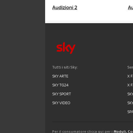
Audizioni 2
Au
Tutti i siti Sky:
Ser
SKY ARTE
X 
SKY TG24
X 
SKY SPORT
SK
SKY VIDEO
SK
SPA
Per il consumatore clicca qui per i
Moduli, Co