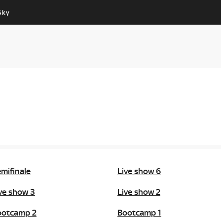
Sky
Cos’altro vedere:
Un mondo di offerte:
PROGRAMMI SKY
SKY.IT
NOW
PECHINO EXPRESS
mifinale
Live show 6
ve show 3
Live show 2
ootcamp 2
Bootcamp 1