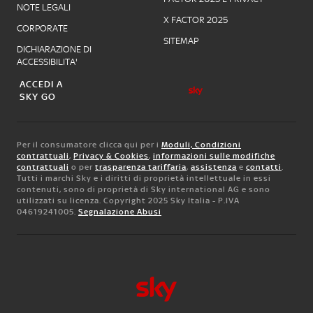
NOTE LEGALI
X FACTOR 2025
CORPORATE
SITEMAP
DICHIARAZIONE DI
ACCESSIBILITA'
ACCEDI A
SKY GO
Per il consumatore clicca qui per i
Moduli, Condizioni
contrattuali
,
Privacy & Cookies
,
informazioni sulle modifiche
contrattuali
o per
trasparenza tariffaria
,
assistenza
e
contatti
.
Tutti i marchi Sky e i diritti di proprietà intellettuale in essi
contenuti, sono di proprietà di Sky international AG e sono
utilizzati su licenza. Copyright 2025 Sky Italia - P.IVA
04619241005.
Segnalazione Abusi