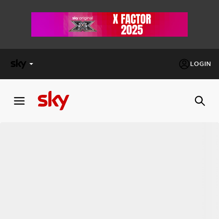
LOGIN
X
FACTOR
MASTERCHEF
PECHINO
EXPRESS
Cos’altro vedere:
PROGRAMMI SKY
Un mondo di offerte:
SKY.IT
NOW