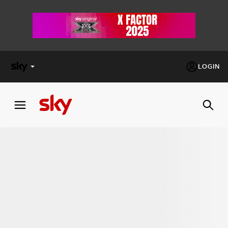
LOGIN
X
FACTOR
MASTERCHEF
PECHINO
EXPRESS
Cos’altro vedere:
PROGRAMMI SKY
Un mondo di offerte:
SKY.IT
NOW