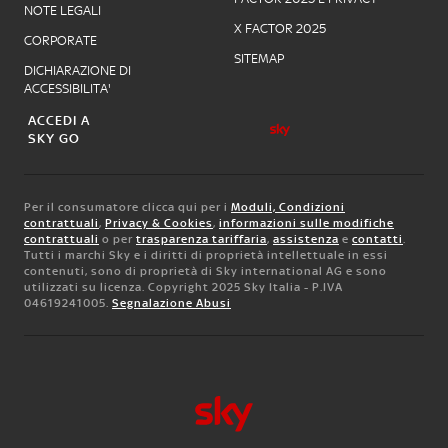
NOTE LEGALI
X FACTOR 2025
CORPORATE
SITEMAP
DICHIARAZIONE DI
ACCESSIBILITA'
ACCEDI A
SKY GO
Per il consumatore clicca qui per i
Moduli, Condizioni
contrattuali
,
Privacy & Cookies
,
informazioni sulle modifiche
contrattuali
o per
trasparenza tariffaria
,
assistenza
e
contatti
.
Tutti i marchi Sky e i diritti di proprietà intellettuale in essi
contenuti, sono di proprietà di Sky international AG e sono
utilizzati su licenza. Copyright 2025 Sky Italia - P.IVA
04619241005.
Segnalazione Abusi