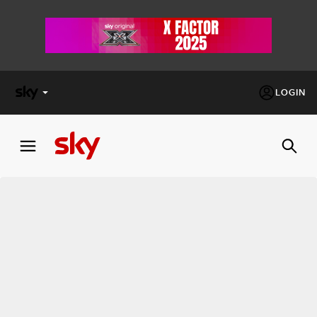
LOGIN
X
FACTOR
MASTERCHEF
PECHINO
EXPRESS
Cos’altro vedere:
PROGRAMMI SKY
Un mondo di offerte:
SKY.IT
NOW