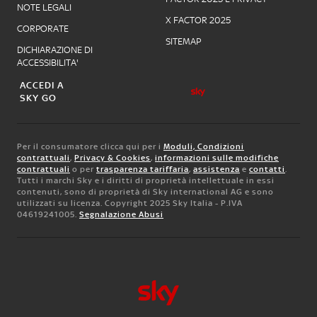
NOTE LEGALI
X FACTOR 2025
CORPORATE
SITEMAP
DICHIARAZIONE DI
ACCESSIBILITA'
ACCEDI A
SKY GO
Per il consumatore clicca qui per i
Moduli, Condizioni
contrattuali
,
Privacy & Cookies
,
informazioni sulle modifiche
contrattuali
o per
trasparenza tariffaria
,
assistenza
e
contatti
.
Tutti i marchi Sky e i diritti di proprietà intellettuale in essi
contenuti, sono di proprietà di Sky international AG e sono
utilizzati su licenza. Copyright 2025 Sky Italia - P.IVA
04619241005.
Segnalazione Abusi