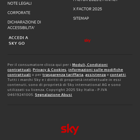
NOTE LEGALI
X FACTOR 2025
CORPORATE
SITEMAP
DICHIARAZIONE DI
ACCESSIBILITA'
ACCEDI A
SKY GO
Per il consumatore clicca qui per i
Moduli, Condizioni
contrattuali
,
Privacy & Cookies
,
informazioni sulle modifiche
contrattuali
o per
trasparenza tariffaria
,
assistenza
e
contatti
.
Tutti i marchi Sky e i diritti di proprietà intellettuale in essi
contenuti, sono di proprietà di Sky international AG e sono
utilizzati su licenza. Copyright 2025 Sky Italia - P.IVA
04619241005.
Segnalazione Abusi