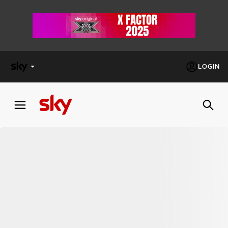
LOGIN
X
FACTOR
MASTERCHEF
PECHINO
EXPRESS
Cos’altro vedere:
PROGRAMMI SKY
Un mondo di offerte:
SKY.IT
NOW