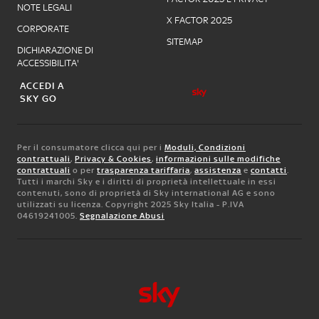
NOTE LEGALI
X FACTOR 2025
CORPORATE
SITEMAP
DICHIARAZIONE DI
ACCESSIBILITA'
ACCEDI A
SKY GO
Per il consumatore clicca qui per i
Moduli, Condizioni
contrattuali
,
Privacy & Cookies
,
informazioni sulle modifiche
contrattuali
o per
trasparenza tariffaria
,
assistenza
e
contatti
.
Tutti i marchi Sky e i diritti di proprietà intellettuale in essi
contenuti, sono di proprietà di Sky international AG e sono
utilizzati su licenza. Copyright 2025 Sky Italia - P.IVA
04619241005.
Segnalazione Abusi