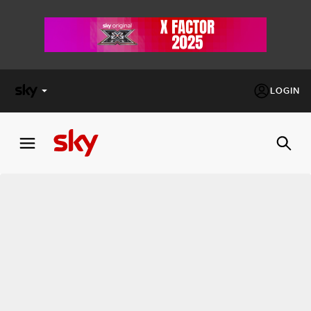
LOGIN
X
FACTOR
MASTERCHEF
PECHINO
EXPRESS
Cos’altro vedere:
PROGRAMMI SKY
Un mondo di offerte:
SKY.IT
NOW