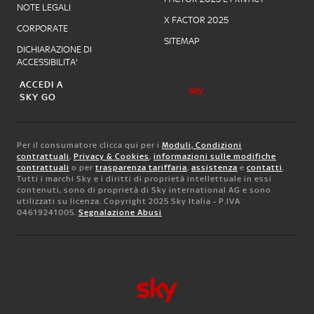
NOTE LEGALI
X FACTOR 2025
CORPORATE
SITEMAP
DICHIARAZIONE DI
ACCESSIBILITA'
ACCEDI A
SKY GO
Per il consumatore clicca qui per i
Moduli, Condizioni
contrattuali
,
Privacy & Cookies
,
informazioni sulle modifiche
contrattuali
o per
trasparenza tariffaria
,
assistenza
e
contatti
.
Tutti i marchi Sky e i diritti di proprietà intellettuale in essi
contenuti, sono di proprietà di Sky international AG e sono
utilizzati su licenza. Copyright 2025 Sky Italia - P.IVA
04619241005.
Segnalazione Abusi