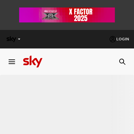
LOGIN
X
FACTOR
MASTERCHEF
PECHINO
EXPRESS
Cos’altro vedere:
PROGRAMMI SKY
Un mondo di offerte:
SKY.IT
NOW