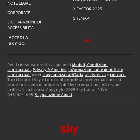
NOTE LEGALI
X FACTOR 2025
CORPORATE
SITEMAP
DICHIARAZIONE DI
ACCESSIBILITA'
ACCEDI A
SKY GO
Per il consumatore clicca qui per i
Moduli, Condizioni
contrattuali
,
Privacy & Cookies
,
informazioni sulle modifiche
contrattuali
o per
trasparenza tariffaria
,
assistenza
e
contatti
.
Tutti i marchi Sky e i diritti di proprietà intellettuale in essi
contenuti, sono di proprietà di Sky international AG e sono
utilizzati su licenza. Copyright 2025 Sky Italia - P.IVA
04619241005.
Segnalazione Abusi