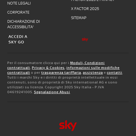
NOTE LEGALI
X FACTOR 2025
CORPORATE
SITEMAP
DICHIARAZIONE DI
ACCESSIBILITA'
ACCEDI A
SKY GO
Per il consumatore clicca qui per i
Moduli, Condizioni
contrattuali
,
Privacy & Cookies
,
informazioni sulle modifiche
contrattuali
o per
trasparenza tariffaria
,
assistenza
e
contatti
.
Tutti i marchi Sky e i diritti di proprietà intellettuale in essi
contenuti, sono di proprietà di Sky international AG e sono
utilizzati su licenza. Copyright 2025 Sky Italia - P.IVA
04619241005.
Segnalazione Abusi