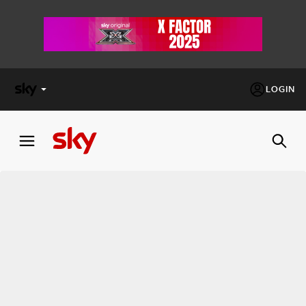
LOGIN
X
FACTOR
MASTERCHEF
PECHINO
EXPRESS
Cos’altro vedere:
PROGRAMMI SKY
Un mondo di offerte:
SKY.IT
NOW