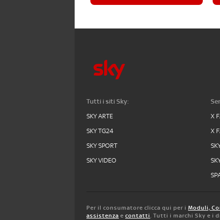
Tutti i siti Sky:
Ser
SKY ARTE
X 
SKY TG24
X 
SKY SPORT
SK
SKY VIDEO
SK
SPA
Per il consumatore clicca qui per i
Moduli, Co
assistenza
e
contatti
. Tutti i marchi Sky e i