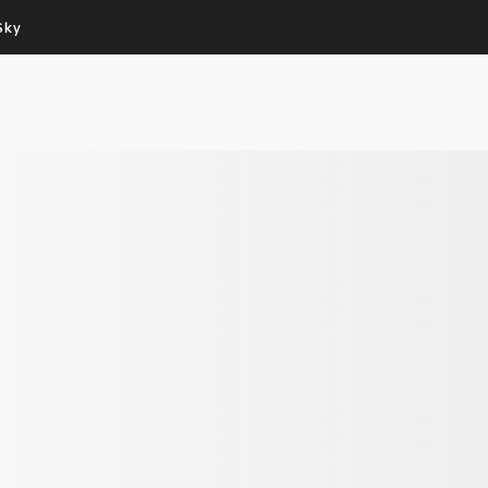
Sky
Cos’altro vedere:
Un mondo di offerte:
PROGRAMMI SKY
SKY.IT
NOW
PECHINO EXPRESS