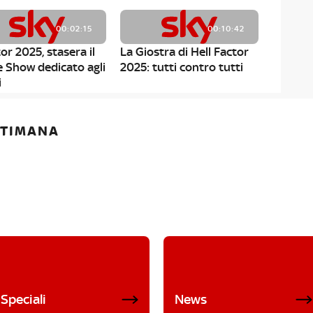
00:02:15
00:10:42
or 2025, stasera il
La Giostra di Hell Factor
e Show dedicato agli
2025: tutti contro tutti
i
ETTIMANA
Speciali
News