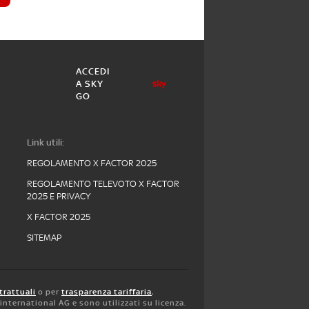
ACCEDI
A SKY
GO
Link utili:
REGOLAMENTO X FACTOR 2025
REGOLAMENTO TELEVOTO X FACTOR
2025 E PRIVACY
X FACTOR 2025
SITEMAP
trattuali
o per
trasparenza tariffaria
,
y international AG e sono utilizzati su licenza.