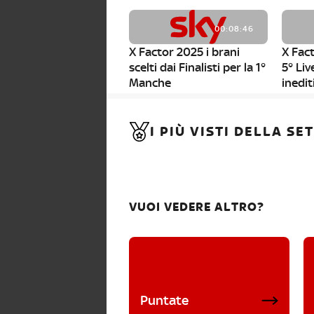
00:08:46
X Factor 2025 i brani
X Fact
scelti dai Finalisti per la 1°
5° Liv
Manche
inedit
00:01:11
I PIÙ VISTI DELLA S
X Factor 2025, da stasera
al via i nuovi Bootcamp!
VUOI VEDERE ALTRO?
Puntate