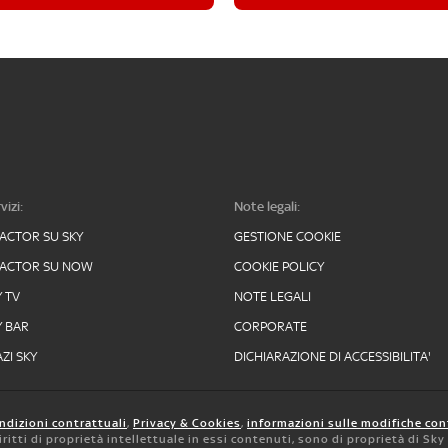
vizi:
Note legali:
FACTOR SU SKY
GESTIONE COOKIE
FACTOR SU NOW
COOKIE POLICY
Y TV
NOTE LEGALI
Y BAR
CORPORATE
ZI SKY
DICHIARAZIONE DI ACCESSIBILITA'
ndizioni contrattuali
,
Privacy & Cookies
,
informazioni sulle modifiche con
 diritti di proprietà intellettuale in essi contenuti, sono di proprietà di Sk