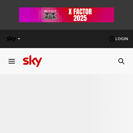
LOGIN
X
FACTOR
MASTERCHEF
PECHINO
EXPRESS
Cos’altro vedere:
PROGRAMMI SKY
Un mondo di offerte:
SKY.IT
NOW