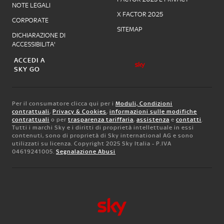
NOTE LEGALI
X FACTOR 2025
CORPORATE
SITEMAP
DICHIARAZIONE DI
ACCESSIBILITA'
ACCEDI A
SKY GO
Per il consumatore clicca qui per i
Moduli, Condizioni
contrattuali
,
Privacy & Cookies
,
informazioni sulle modifiche
contrattuali
o per
trasparenza tariffaria
,
assistenza
e
contatti
.
Tutti i marchi Sky e i diritti di proprietà intellettuale in essi
contenuti, sono di proprietà di Sky international AG e sono
utilizzati su licenza. Copyright 2025 Sky Italia - P.IVA
04619241005.
Segnalazione Abusi