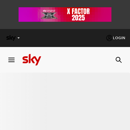
LOGIN
X
FACTOR
MASTERCHEF
PECHINO
EXPRESS
Cos’altro vedere:
PROGRAMMI SKY
Un mondo di offerte:
SKY.IT
NOW