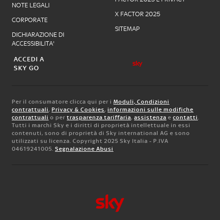
NOTE LEGALI
X FACTOR 2025
CORPORATE
SITEMAP
DICHIARAZIONE DI
ACCESSIBILITA'
ACCEDI A
SKY GO
Per il consumatore clicca qui per i
Moduli, Condizioni
contrattuali
,
Privacy & Cookies
,
informazioni sulle modifiche
contrattuali
o per
trasparenza tariffaria
,
assistenza
e
contatti
.
Tutti i marchi Sky e i diritti di proprietà intellettuale in essi
contenuti, sono di proprietà di Sky international AG e sono
utilizzati su licenza. Copyright 2025 Sky Italia - P.IVA
04619241005.
Segnalazione Abusi