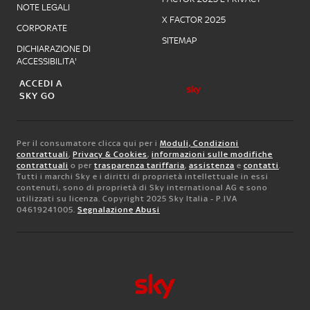
NOTE LEGALI
X FACTOR 2025
CORPORATE
SITEMAP
DICHIARAZIONE DI
ACCESSIBILITA'
ACCEDI A
SKY GO
Per il consumatore clicca qui per i
Moduli, Condizioni
contrattuali
,
Privacy & Cookies
,
informazioni sulle modifiche
contrattuali
o per
trasparenza tariffaria
,
assistenza
e
contatti
.
Tutti i marchi Sky e i diritti di proprietà intellettuale in essi
contenuti, sono di proprietà di Sky international AG e sono
utilizzati su licenza. Copyright 2025 Sky Italia - P.IVA
04619241005.
Segnalazione Abusi