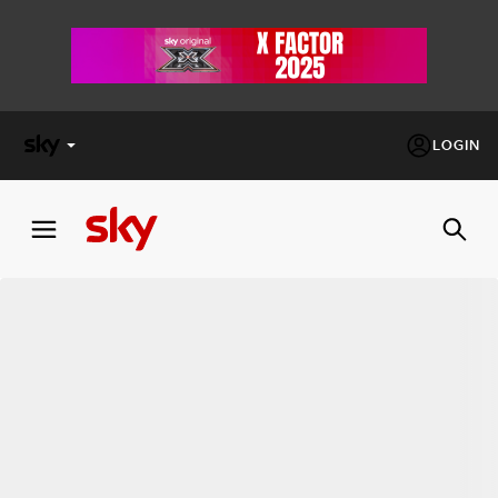
LOGIN
X
FACTOR
MASTERCHEF
PECHINO
EXPRESS
Cos’altro vedere:
PROGRAMMI SKY
Un mondo di offerte:
SKY.IT
NOW