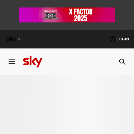
LOGIN
X
FACTOR
MASTERCHEF
PECHINO
EXPRESS
Cos’altro vedere:
PROGRAMMI SKY
Un mondo di offerte:
SKY.IT
NOW