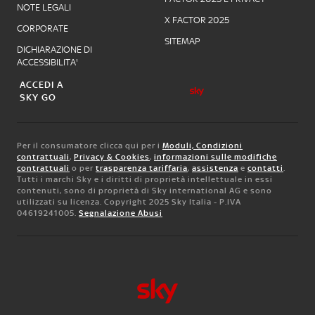
NOTE LEGALI
X FACTOR 2025
CORPORATE
SITEMAP
DICHIARAZIONE DI
ACCESSIBILITA'
ACCEDI A
SKY GO
Per il consumatore clicca qui per i
Moduli, Condizioni
contrattuali
,
Privacy & Cookies
,
informazioni sulle modifiche
contrattuali
o per
trasparenza tariffaria
,
assistenza
e
contatti
.
Tutti i marchi Sky e i diritti di proprietà intellettuale in essi
contenuti, sono di proprietà di Sky international AG e sono
utilizzati su licenza. Copyright 2025 Sky Italia - P.IVA
04619241005.
Segnalazione Abusi