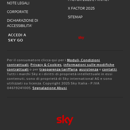
NOTE LEGALI
X FACTOR 2025
CORPORATE
SITEMAP
DICHIARAZIONE DI
ACCESSIBILITA'
ACCEDI A
SKY GO
Per il consumatore clicca qui per i
Moduli, Condizioni
contrattuali
,
Privacy & Cookies
,
informazioni sulle modifiche
contrattuali
o per
trasparenza tariffaria
,
assistenza
e
contatti
.
Tutti i marchi Sky e i diritti di proprietà intellettuale in essi
contenuti, sono di proprietà di Sky international AG e sono
utilizzati su licenza. Copyright 2025 Sky Italia - P.IVA
04619241005.
Segnalazione Abusi