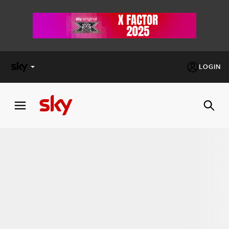
LOGIN
X
FACTOR
MASTERCHEF
PECHINO
EXPRESS
Cos’altro vedere:
PROGRAMMI SKY
Un mondo di offerte:
SKY.IT
NOW