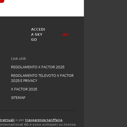
ACCEDI
A SKY
GO
Link utili:
REGOLAMENTO X FACTOR 2025
REGOLAMENTO TELEVOTO X FACTOR
2025 E PRIVACY
X FACTOR 2025
SITEMAP
trattuali
o per
trasparenza tariffaria
,
y international AG e sono utilizzati su licenza.