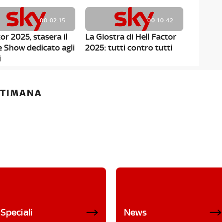
00:02:15
00:10:42
or 2025, stasera il
La Giostra di Hell Factor
e Show dedicato agli
2025: tutti contro tutti
i
ETTIMANA
Speciali
News