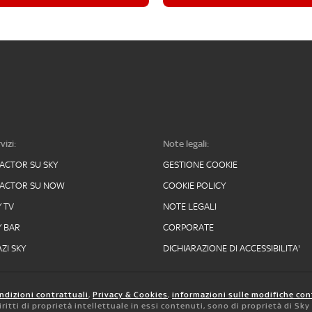
vizi:
Note legali:
FACTOR SU SKY
GESTIONE COOKIE
FACTOR SU NOW
COOKIE POLICY
Y TV
NOTE LEGALI
Y BAR
CORPORATE
ZI SKY
DICHIARAZIONE DI ACCESSIBILITA'
ndizioni contrattuali
,
Privacy & Cookies
,
informazioni sulle modifiche con
 diritti di proprietà intellettuale in essi contenuti, sono di proprietà di Sk