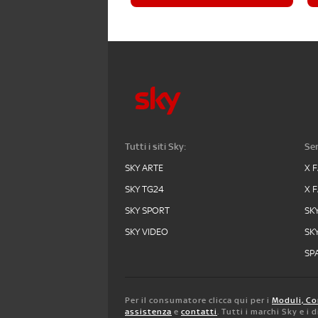
Tutti i siti Sky:
Ser
SKY ARTE
X 
SKY TG24
X 
SKY SPORT
SK
SKY VIDEO
SK
SPA
Per il consumatore clicca qui per i
Moduli, Co
assistenza
e
contatti
. Tutti i marchi Sky e i