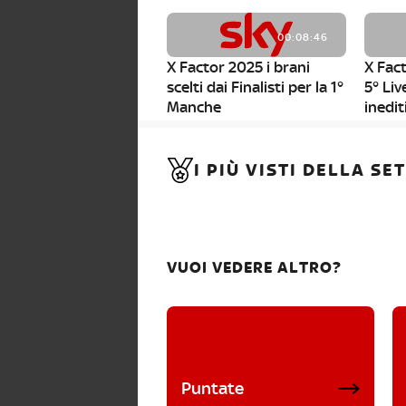
00:08:46
X Factor 2025 i brani
X Fact
scelti dai Finalisti per la 1°
5° Liv
Manche
inedit
00:01:11
I PIÙ VISTI DELLA S
X Factor 2025, da stasera
al via i nuovi Bootcamp!
VUOI VEDERE ALTRO?
Puntate