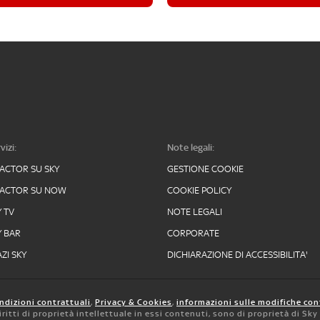
vizi:
Note legali:
FACTOR SU SKY
GESTIONE COOKIE
FACTOR SU NOW
COOKIE POLICY
Y TV
NOTE LEGALI
Y BAR
CORPORATE
ZI SKY
DICHIARAZIONE DI ACCESSIBILITA'
ndizioni contrattuali
,
Privacy & Cookies
,
informazioni sulle modifiche con
 diritti di proprietà intellettuale in essi contenuti, sono di proprietà di Sk