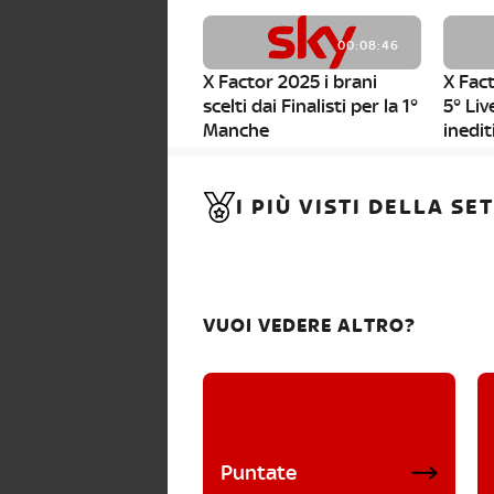
00:08:46
X Factor 2025 i brani
X Fact
scelti dai Finalisti per la 1°
5° Liv
Manche
inedit
00:01:11
I PIÙ VISTI DELLA S
X Factor 2025, da stasera
al via i nuovi Bootcamp!
VUOI VEDERE ALTRO?
Puntate