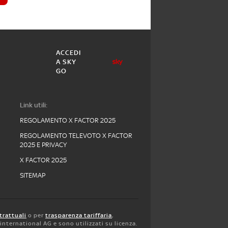
ACCEDI
A SKY
GO
Link utili:
REGOLAMENTO X FACTOR 2025
REGOLAMENTO TELEVOTO X FACTOR
2025 E PRIVACY
X FACTOR 2025
SITEMAP
trattuali
o per
trasparenza tariffaria
,
y international AG e sono utilizzati su licenza.