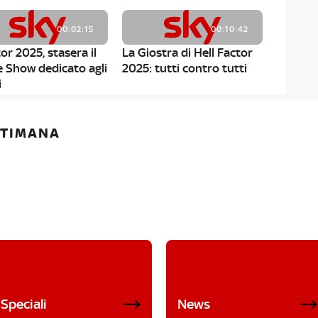
00:02:15
00:10:42
or 2025, stasera il
La Giostra di Hell Factor
e Show dedicato agli
2025: tutti contro tutti
i
ETTIMANA
Speciali
News