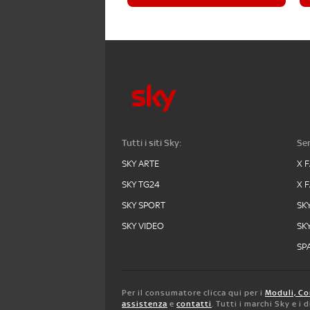
Tutti i siti Sky:
Ser
SKY ARTE
X 
SKY TG24
X 
SKY SPORT
SK
SKY VIDEO
SK
SPA
Per il consumatore clicca qui per i
Moduli, Co
assistenza
e
contatti
. Tutti i marchi Sky e i