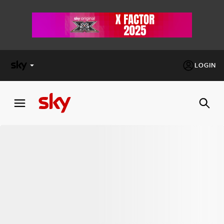
LOGIN
X
FACTOR
MASTERCHEF
PECHINO
EXPRESS
Cos’altro vedere:
PROGRAMMI SKY
Un mondo di offerte:
SKY.IT
NOW