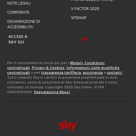
NOTE LEGALI
X FACTOR 2025
CORPORATE
SITEMAP
DICHIARAZIONE DI
ACCESSIBILITA'
ACCEDI A
SKY GO
Per il consumatore clicca qui per i
Moduli, Condizioni
contrattuali
,
Privacy & Cookies
,
informazioni sulle modifiche
contrattuali
o per
trasparenza tariffaria
,
assistenza
e
contatti
.
Tutti i marchi Sky e i diritti di proprietà intellettuale in essi
contenuti, sono di proprietà di Sky international AG e sono
utilizzati su licenza. Copyright 2025 Sky Italia - P.IVA
04619241005.
Segnalazione Abusi