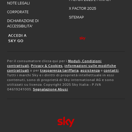
NOTE LEGALI
X FACTOR 2025
CORPORATE
SITEMAP
DICHIARAZIONE DI
ACCESSIBILITA'
ACCEDI A
SKY GO
Per il consumatore clicca qui per i
Moduli, Condizioni
contrattuali
,
Privacy & Cookies
,
informazioni sulle modifiche
contrattuali
o per
trasparenza tariffaria
,
assistenza
e
contatti
.
Tutti i marchi Sky e i diritti di proprietà intellettuale in essi
contenuti, sono di proprietà di Sky international AG e sono
utilizzati su licenza. Copyright 2025 Sky Italia - P.IVA
04619241005.
Segnalazione Abusi