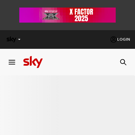
LOGIN
X
FACTOR
MASTERCHEF
PECHINO
EXPRESS
Cos’altro vedere:
PROGRAMMI SKY
Un mondo di offerte:
SKY.IT
NOW