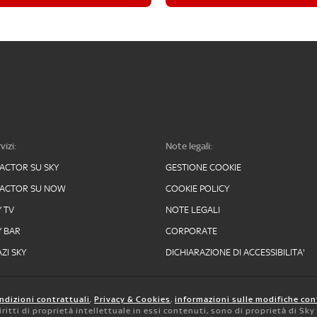
vizi:
Note legali:
FACTOR SU SKY
GESTIONE COOKIE
FACTOR SU NOW
COOKIE POLICY
Y TV
NOTE LEGALI
Y BAR
CORPORATE
ZI SKY
DICHIARAZIONE DI ACCESSIBILITA'
ndizioni contrattuali
,
Privacy & Cookies
,
informazioni sulle modifiche con
 diritti di proprietà intellettuale in essi contenuti, sono di proprietà di Sk