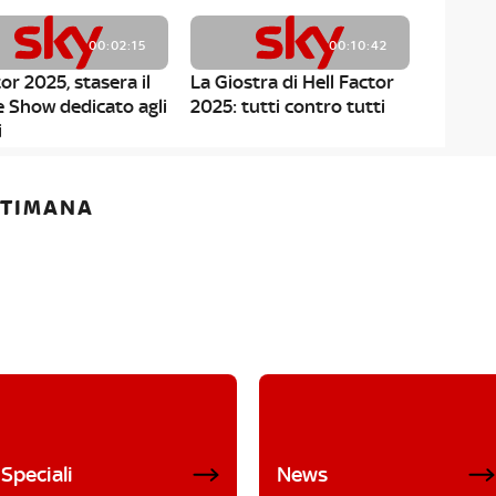
00:02:15
00:10:42
or 2025, stasera il
La Giostra di Hell Factor
e Show dedicato agli
2025: tutti contro tutti
i
ETTIMANA
Speciali
News