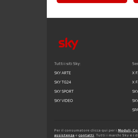
Tutti i siti Sky:
Ser
SKY ARTE
X 
SKY TG24
X 
SKY SPORT
SK
SKY VIDEO
SK
SPA
Per il consumatore clicca qui per i
Moduli, Co
assistenza
e
contatti
. Tutti i marchi Sky e i