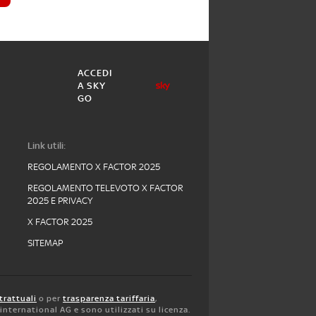
ACCEDI
A SKY
GO
Link utili:
REGOLAMENTO X FACTOR 2025
REGOLAMENTO TELEVOTO X FACTOR
2025 E PRIVACY
X FACTOR 2025
SITEMAP
trattuali
o per
trasparenza tariffaria
,
y international AG e sono utilizzati su licenza.