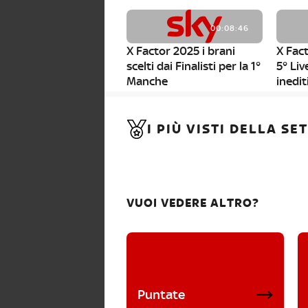
00:08:46
X Factor 2025 i brani
X Fact
scelti dai Finalisti per la 1°
5° Liv
Manche
inedit
00:01:11
I PIÙ VISTI DELLA S
X Factor 2025, da stasera
al via i nuovi Bootcamp!
VUOI VEDERE ALTRO?
Puntate