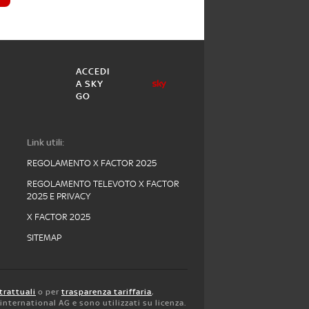
ACCEDI
A SKY
GO
Link utili:
REGOLAMENTO X FACTOR 2025
REGOLAMENTO TELEVOTO X FACTOR
2025 E PRIVACY
X FACTOR 2025
SITEMAP
trattuali
o per
trasparenza tariffaria
,
y international AG e sono utilizzati su licenza.