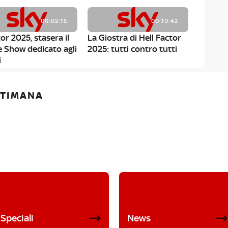
00:02:15
00:10:42
or 2025, stasera il
La Giostra di Hell Factor
e Show dedicato agli
2025: tutti contro tutti
i
ETTIMANA
Speciali
News