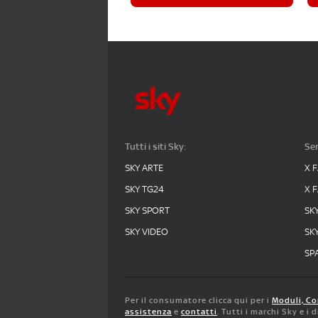
Tutti i siti Sky:
Ser
SKY ARTE
X 
SKY TG24
X 
SKY SPORT
SK
SKY VIDEO
SK
SPA
Per il consumatore clicca qui per i
Moduli, Co
assistenza
e
contatti
. Tutti i marchi Sky e i