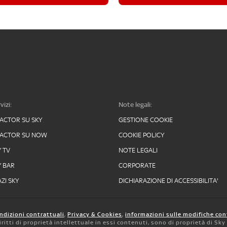
vizi:
Note legali:
FACTOR SU SKY
GESTIONE COOKIE
FACTOR SU NOW
COOKIE POLICY
Y TV
NOTE LEGALI
Y BAR
CORPORATE
ZI SKY
DICHIARAZIONE DI ACCESSIBILITA'
ndizioni contrattuali
,
Privacy & Cookies
,
informazioni sulle modifiche con
 diritti di proprietà intellettuale in essi contenuti, sono di proprietà di Sk