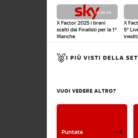
00:08:46
X Factor 2025 i brani
X Fact
scelti dai Finalisti per la 1°
5° Liv
Manche
inedit
00:01:11
I PIÙ VISTI DELLA S
X Factor 2025, da stasera
al via i nuovi Bootcamp!
VUOI VEDERE ALTRO?
Puntate