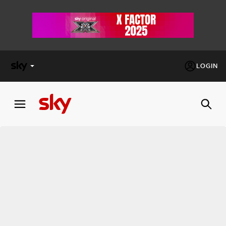
LOGIN
X
FACTOR
MASTERCHEF
PECHINO
EXPRESS
Cos’altro vedere:
PROGRAMMI SKY
Un mondo di offerte:
SKY.IT
NOW