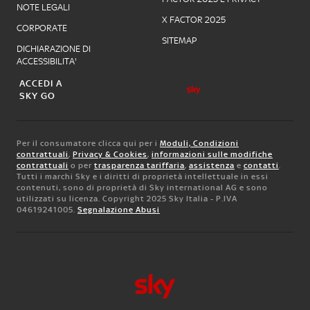
NOTE LEGALI
X FACTOR 2025
CORPORATE
SITEMAP
DICHIARAZIONE DI
ACCESSIBILITA'
ACCEDI A
SKY GO
Per il consumatore clicca qui per i
Moduli, Condizioni
contrattuali
,
Privacy & Cookies
,
informazioni sulle modifiche
contrattuali
o per
trasparenza tariffaria
,
assistenza
e
contatti
.
Tutti i marchi Sky e i diritti di proprietà intellettuale in essi
contenuti, sono di proprietà di Sky international AG e sono
utilizzati su licenza. Copyright 2025 Sky Italia - P.IVA
04619241005.
Segnalazione Abusi