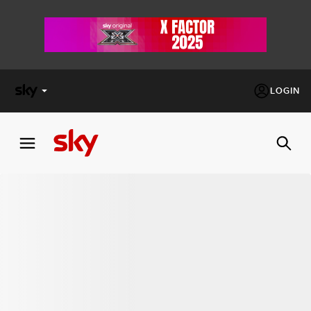
LOGIN
X
FACTOR
MASTERCHEF
PECHINO
EXPRESS
Cos’altro vedere:
PROGRAMMI SKY
Un mondo di offerte:
SKY.IT
NOW