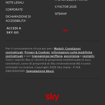
NOTE LEGALI
X FACTOR 2025
CORPORATE
SITEMAP
DICHIARAZIONE DI
ACCESSIBILITA'
ACCEDI A
SKY GO
Per il consumatore clicca qui per i
Moduli, Condizioni
contrattuali
,
Privacy & Cookies
,
informazioni sulle modifiche
contrattuali
o per
trasparenza tariffaria
,
assistenza
e
contatti
.
Tutti i marchi Sky e i diritti di proprietà intellettuale in essi
contenuti, sono di proprietà di Sky international AG e sono
utilizzati su licenza. Copyright 2025 Sky Italia - P.IVA
04619241005.
Segnalazione Abusi