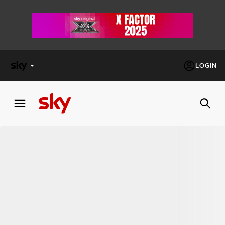
LOGIN
X
FACTOR
MASTERCHEF
PECHINO
EXPRESS
Cos’altro vedere:
PROGRAMMI SKY
Un mondo di offerte:
SKY.IT
NOW