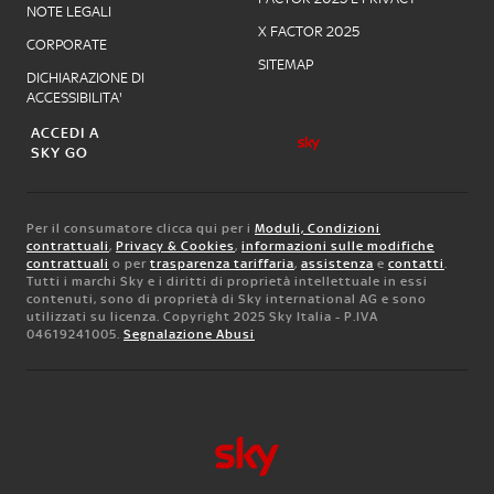
NOTE LEGALI
X FACTOR 2025
CORPORATE
SITEMAP
DICHIARAZIONE DI
ACCESSIBILITA'
ACCEDI A
SKY GO
Per il consumatore clicca qui per i
Moduli, Condizioni
contrattuali
,
Privacy & Cookies
,
informazioni sulle modifiche
contrattuali
o per
trasparenza tariffaria
,
assistenza
e
contatti
.
Tutti i marchi Sky e i diritti di proprietà intellettuale in essi
contenuti, sono di proprietà di Sky international AG e sono
utilizzati su licenza. Copyright 2025 Sky Italia - P.IVA
04619241005.
Segnalazione Abusi