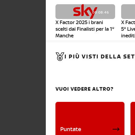
00:08:46
X Factor 2025 i brani
X Fact
scelti dai Finalisti per la 1°
5° Liv
Manche
inedit
00:01:11
I PIÙ VISTI DELLA S
X Factor 2025, da stasera
al via i nuovi Bootcamp!
VUOI VEDERE ALTRO?
Puntate