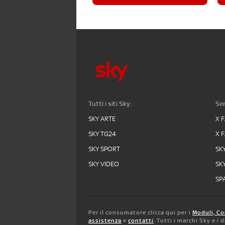
Tutti i siti Sky:
Ser
SKY ARTE
X 
SKY TG24
X 
SKY SPORT
SK
SKY VIDEO
SK
SPA
Per il consumatore clicca qui per i
Moduli, Co
assistenza
e
contatti
. Tutti i marchi Sky e i