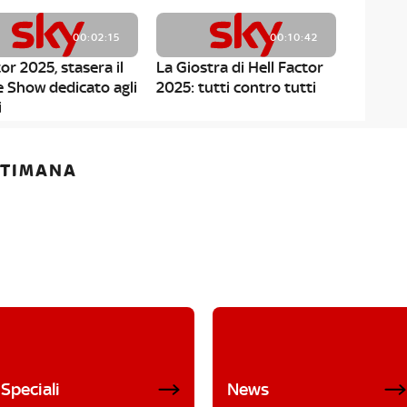
00:02:15
00:10:42
or 2025, stasera il
La Giostra di Hell Factor
e Show dedicato agli
2025: tutti contro tutti
i
ETTIMANA
Speciali
News