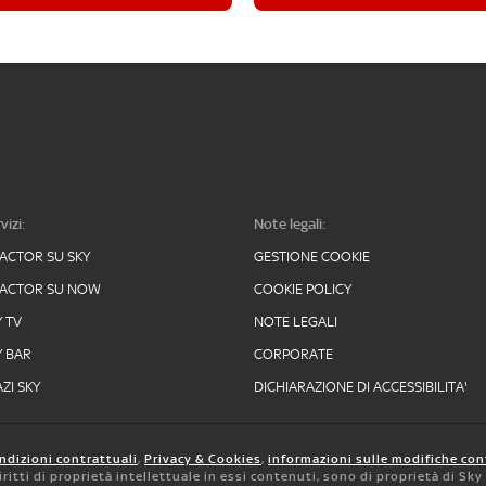
vizi:
Note legali:
FACTOR SU SKY
GESTIONE COOKIE
FACTOR SU NOW
COOKIE POLICY
Y TV
NOTE LEGALI
Y BAR
CORPORATE
ZI SKY
DICHIARAZIONE DI ACCESSIBILITA'
ndizioni contrattuali
,
Privacy & Cookies
,
informazioni sulle modifiche con
 diritti di proprietà intellettuale in essi contenuti, sono di proprietà di Sk