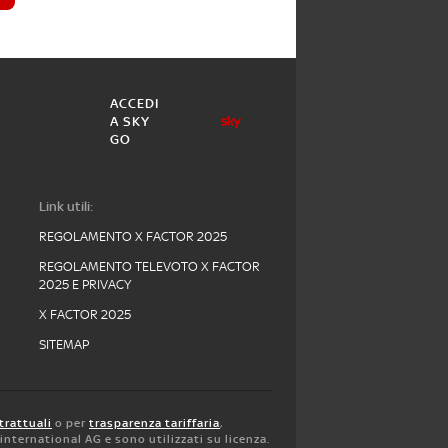
ACCEDI
A SKY
GO
Link utili:
REGOLAMENTO X FACTOR 2025
REGOLAMENTO TELEVOTO X FACTOR
2025 E PRIVACY
X FACTOR 2025
SITEMAP
trattuali
o per
trasparenza tariffaria
,
y international AG e sono utilizzati su licenza.