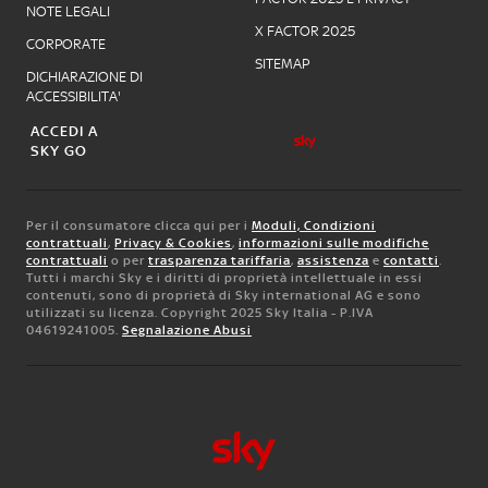
NOTE LEGALI
X FACTOR 2025
CORPORATE
SITEMAP
DICHIARAZIONE DI
ACCESSIBILITA'
ACCEDI A
SKY GO
Per il consumatore clicca qui per i
Moduli, Condizioni
contrattuali
,
Privacy & Cookies
,
informazioni sulle modifiche
contrattuali
o per
trasparenza tariffaria
,
assistenza
e
contatti
.
Tutti i marchi Sky e i diritti di proprietà intellettuale in essi
contenuti, sono di proprietà di Sky international AG e sono
utilizzati su licenza. Copyright 2025 Sky Italia - P.IVA
04619241005.
Segnalazione Abusi