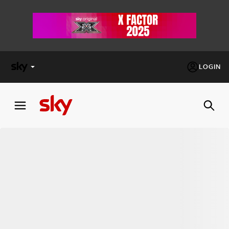
LOGIN
X
FACTOR
MASTERCHEF
PECHINO
EXPRESS
Cos’altro vedere:
PROGRAMMI SKY
Un mondo di offerte:
SKY.IT
NOW