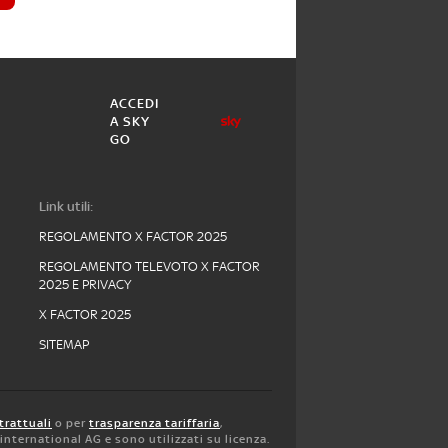
ACCEDI
A SKY
GO
Link utili:
REGOLAMENTO X FACTOR 2025
REGOLAMENTO TELEVOTO X FACTOR
2025 E PRIVACY
X FACTOR 2025
SITEMAP
trattuali
o per
trasparenza tariffaria
,
y international AG e sono utilizzati su licenza.