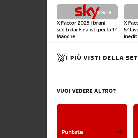
00:08:46
X Factor 2025 i brani
X Fact
scelti dai Finalisti per la 1°
5° Liv
Manche
inedit
00:01:11
I PIÙ VISTI DELLA S
X Factor 2025, da stasera
al via i nuovi Bootcamp!
VUOI VEDERE ALTRO?
Puntate