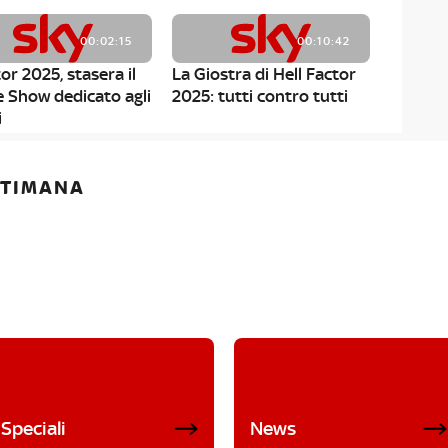
00:02:15
00:10:42
or 2025, stasera il
La Giostra di Hell Factor
e Show dedicato agli
2025: tutti contro tutti
i
ETTIMANA
Speciali
News