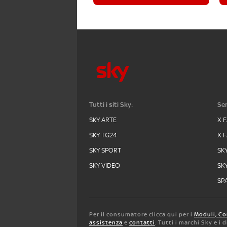
Tutti i siti Sky:
Ser
SKY ARTE
X 
SKY TG24
X 
SKY SPORT
SK
SKY VIDEO
SK
SPA
Per il consumatore clicca qui per i
Moduli, Co
assistenza
e
contatti
. Tutti i marchi Sky e i