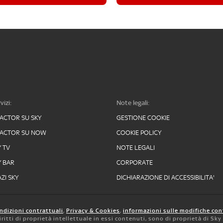
vizi:
Note legali:
FACTOR SU SKY
GESTIONE COOKIE
FACTOR SU NOW
COOKIE POLICY
Y TV
NOTE LEGALI
Y BAR
CORPORATE
ZI SKY
DICHIARAZIONE DI ACCESSIBILITA'
ndizioni contrattuali
,
Privacy & Cookies
,
informazioni sulle modifiche con
 diritti di proprietà intellettuale in essi contenuti, sono di proprietà di Sk