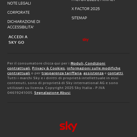
NOTE LEGALI
X FACTOR 2025
CORPORATE
SITEMAP
DICHIARAZIONE DI
ACCESSIBILITA'
ACCEDI A
SKY GO
Per il consumatore clicca qui per i
Moduli, Condizioni
contrattuali
,
Privacy & Cookies
,
informazioni sulle modifiche
contrattuali
o per
trasparenza tariffaria
,
assistenza
e
contatti
.
Tutti i marchi Sky e i diritti di proprietà intellettuale in essi
contenuti, sono di proprietà di Sky international AG e sono
utilizzati su licenza. Copyright 2025 Sky Italia - P.IVA
04619241005.
Segnalazione Abusi