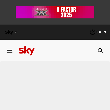
LOGIN
X
FACTOR
MASTERCHEF
PECHINO
EXPRESS
Cos’altro vedere:
PROGRAMMI SKY
Un mondo di offerte:
SKY.IT
NOW