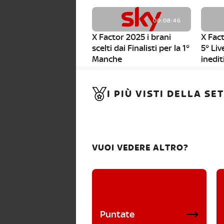
00:08:46
X Factor 2025 i brani
X Fact
scelti dai Finalisti per la 1°
5° Liv
Manche
inedit
00:01:11
I PIÙ VISTI DELLA S
X Factor 2025, da stasera
al via i nuovi Bootcamp!
VUOI VEDERE ALTRO?
Puntate