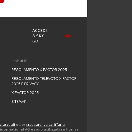
ACCEDI
A SKY
GO
Link utili:
REGOLAMENTO X FACTOR 2025
REGOLAMENTO TELEVOTO X FACTOR
2025 E PRIVACY
X FACTOR 2025
SITEMAP
trattuali
o per
trasparenza tariffaria
,
y international AG e sono utilizzati su licenza.