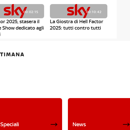
00:02:15
00:10:42
or 2025, stasera il
La Giostra di Hell Factor
e Show dedicato agli
2025: tutti contro tutti
i
ETTIMANA
Speciali
News