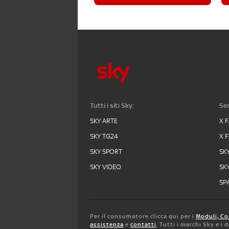
Tutti i siti Sky:
Ser
SKY ARTE
X 
SKY TG24
X 
SKY SPORT
SK
SKY VIDEO
SK
SPA
Per il consumatore clicca qui per i
Moduli, Co
assistenza
e
contatti
. Tutti i marchi Sky e i