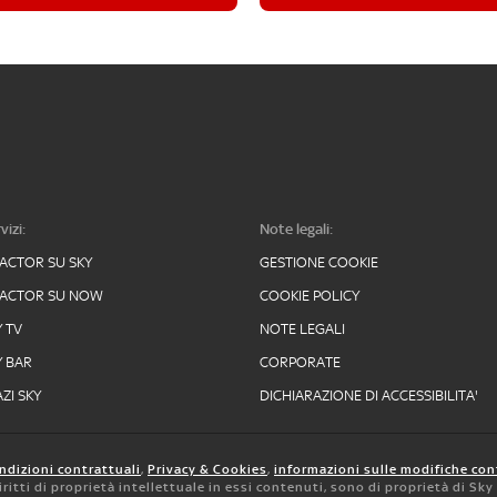
vizi:
Note legali:
FACTOR SU SKY
GESTIONE COOKIE
FACTOR SU NOW
COOKIE POLICY
Y TV
NOTE LEGALI
Y BAR
CORPORATE
ZI SKY
DICHIARAZIONE DI ACCESSIBILITA'
ndizioni contrattuali
,
Privacy & Cookies
,
informazioni sulle modifiche con
 diritti di proprietà intellettuale in essi contenuti, sono di proprietà di Sk