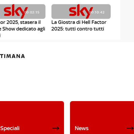
00:02:15
00:10:42
or 2025, stasera il
La Giostra di Hell Factor
e Show dedicato agli
2025: tutti contro tutti
i
ETTIMANA
Speciali
News