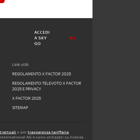
ACCEDI
A SKY
GO
Link utili:
REGOLAMENTO X FACTOR 2025
REGOLAMENTO TELEVOTO X FACTOR
2025 E PRIVACY
X FACTOR 2025
SITEMAP
trattuali
o per
trasparenza tariffaria
,
y international AG e sono utilizzati su licenza.