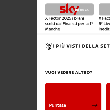
00:08:46
X Factor 2025 i brani
X Fact
scelti dai Finalisti per la 1°
5° Liv
Manche
inedit
00:01:11
I PIÙ VISTI DELLA S
X Factor 2025, da stasera
al via i nuovi Bootcamp!
VUOI VEDERE ALTRO?
Puntate