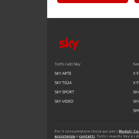
Tutti i siti Sky:
Ser
SKY ARTE
X 
SKY TG24
X 
SKY SPORT
SK
SKY VIDEO
SK
SPA
Per il consumatore clicca qui per i
Moduli, Co
assistenza
e
contatti
. Tutti i marchi Sky e i