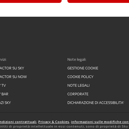
vizi:
Note legali:
FACTOR SU SKY
GESTIONE COOKIE
FACTOR SU NOW
COOKIE POLICY
Y TV
NOTE LEGALI
Y BAR
CORPORATE
ZI SKY
DICHIARAZIONE DI ACCESSIBILITA'
ndizioni contrattuali
,
Privacy & Cookies
,
informazioni sulle modifiche con
 diritti di proprietà intellettuale in essi contenuti, sono di proprietà di Sk