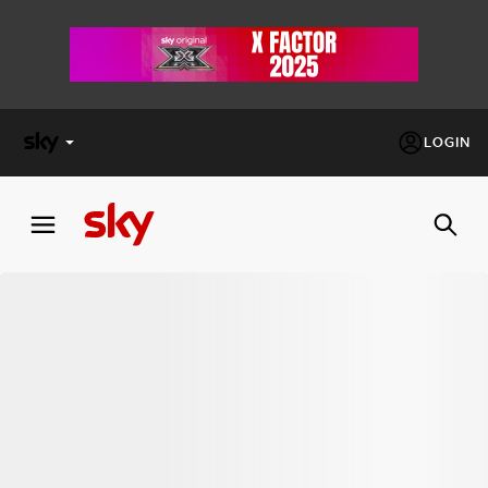
LOGIN
X
FACTOR
MASTERCHEF
PECHINO
EXPRESS
Cos’altro vedere:
PROGRAMMI SKY
Un mondo di offerte:
SKY.IT
NOW