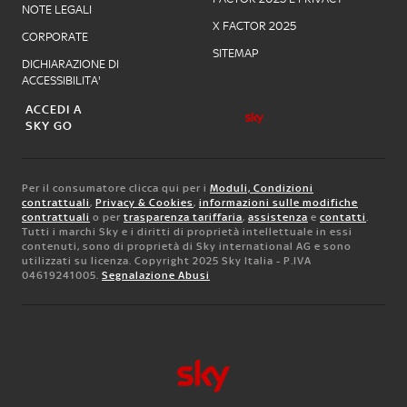
NOTE LEGALI
X FACTOR 2025
CORPORATE
SITEMAP
DICHIARAZIONE DI
ACCESSIBILITA'
ACCEDI A
SKY GO
Per il consumatore clicca qui per i
Moduli, Condizioni
contrattuali
,
Privacy & Cookies
,
informazioni sulle modifiche
contrattuali
o per
trasparenza tariffaria
,
assistenza
e
contatti
.
Tutti i marchi Sky e i diritti di proprietà intellettuale in essi
contenuti, sono di proprietà di Sky international AG e sono
utilizzati su licenza. Copyright 2025 Sky Italia - P.IVA
04619241005.
Segnalazione Abusi