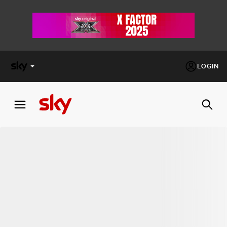
LOGIN
X
FACTOR
MASTERCHEF
PECHINO
EXPRESS
Cos’altro vedere:
PROGRAMMI SKY
Un mondo di offerte:
SKY.IT
NOW