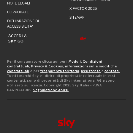
NOTE LEGALI
X FACTOR 2025
CORPORATE
SITEMAP
DICHIARAZIONE DI
ACCESSIBILITA'
ACCEDI A
SKY GO
Per il consumatore clicca qui per i
Moduli, Condizioni
contrattuali
,
Privacy & Cookies
,
informazioni sulle modifiche
contrattuali
o per
trasparenza tariffaria
,
assistenza
e
contatti
.
Tutti i marchi Sky e i diritti di proprietà intellettuale in essi
contenuti, sono di proprietà di Sky international AG e sono
utilizzati su licenza. Copyright 2025 Sky Italia - P.IVA
04619241005.
Segnalazione Abusi