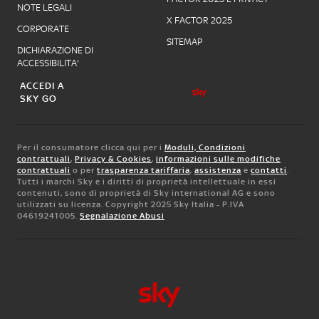
NOTE LEGALI
X FACTOR 2025
CORPORATE
SITEMAP
DICHIARAZIONE DI
ACCESSIBILITA'
ACCEDI A
SKY GO
Per il consumatore clicca qui per i
Moduli, Condizioni
contrattuali
,
Privacy & Cookies
,
informazioni sulle modifiche
contrattuali
o per
trasparenza tariffaria
,
assistenza
e
contatti
.
Tutti i marchi Sky e i diritti di proprietà intellettuale in essi
contenuti, sono di proprietà di Sky international AG e sono
utilizzati su licenza. Copyright 2025 Sky Italia - P.IVA
04619241005.
Segnalazione Abusi