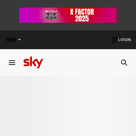
LOGIN
X
FACTOR
MASTERCHEF
PECHINO
EXPRESS
Cos’altro vedere:
PROGRAMMI SKY
Un mondo di offerte:
SKY.IT
NOW