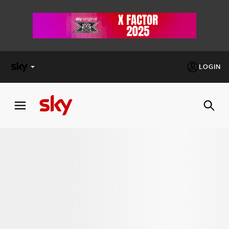
LOGIN
X
FACTOR
MASTERCHEF
PECHINO
EXPRESS
Cos’altro vedere:
PROGRAMMI SKY
Un mondo di offerte:
SKY.IT
NOW