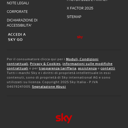
NOTE LEGALI
X FACTOR 2025
CORPORATE
SITEMAP
DICHIARAZIONE DI
ACCESSIBILITA'
ACCEDI A
SKY GO
Per il consumatore clicca qui per i
Moduli, Condizioni
contrattuali
,
Privacy & Cookies
,
informazioni sulle modifiche
contrattuali
o per
trasparenza tariffaria
,
assistenza
e
contatti
.
Tutti i marchi Sky e i diritti di proprietà intellettuale in essi
contenuti, sono di proprietà di Sky international AG e sono
utilizzati su licenza. Copyright 2025 Sky Italia - P.IVA
04619241005.
Segnalazione Abusi