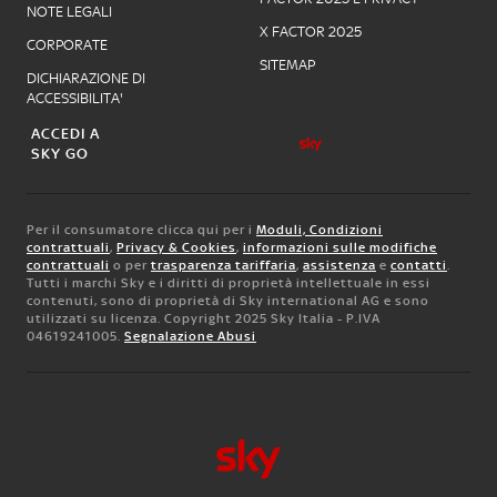
NOTE LEGALI
X FACTOR 2025
CORPORATE
SITEMAP
DICHIARAZIONE DI
ACCESSIBILITA'
ACCEDI A
SKY GO
Per il consumatore clicca qui per i
Moduli, Condizioni
contrattuali
,
Privacy & Cookies
,
informazioni sulle modifiche
contrattuali
o per
trasparenza tariffaria
,
assistenza
e
contatti
.
Tutti i marchi Sky e i diritti di proprietà intellettuale in essi
contenuti, sono di proprietà di Sky international AG e sono
utilizzati su licenza. Copyright 2025 Sky Italia - P.IVA
04619241005.
Segnalazione Abusi