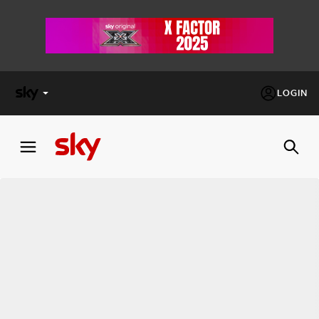
LOGIN
X
FACTOR
MASTERCHEF
PECHINO
EXPRESS
Cos’altro vedere:
PROGRAMMI SKY
Un mondo di offerte:
SKY.IT
NOW