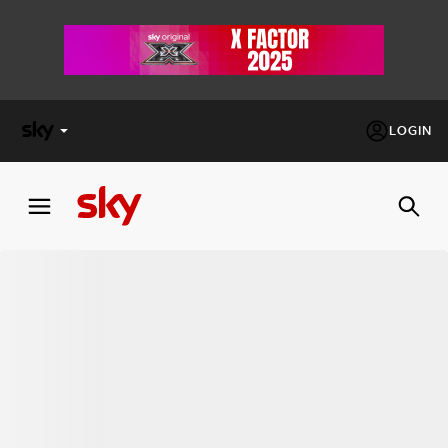
LOGIN
X
FACTOR
MASTERCHEF
PECHINO
EXPRESS
Cos’altro vedere:
PROGRAMMI SKY
Un mondo di offerte:
SKY.IT
NOW