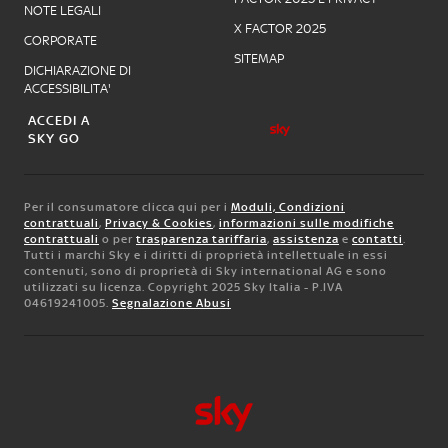
NOTE LEGALI
X FACTOR 2025
CORPORATE
SITEMAP
DICHIARAZIONE DI
ACCESSIBILITA'
ACCEDI A
SKY GO
Per il consumatore clicca qui per i
Moduli, Condizioni
contrattuali
,
Privacy & Cookies
,
informazioni sulle modifiche
contrattuali
o per
trasparenza tariffaria
,
assistenza
e
contatti
.
Tutti i marchi Sky e i diritti di proprietà intellettuale in essi
contenuti, sono di proprietà di Sky international AG e sono
utilizzati su licenza. Copyright 2025 Sky Italia - P.IVA
04619241005.
Segnalazione Abusi