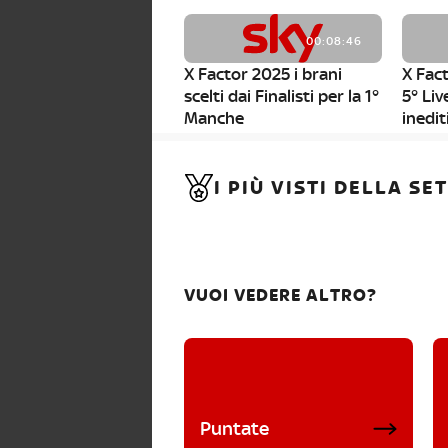
00:08:46
X Factor 2025 i brani
X Fact
scelti dai Finalisti per la 1°
5° Liv
Manche
inedit
00:01:11
I PIÙ VISTI DELLA S
X Factor 2025, da stasera
al via i nuovi Bootcamp!
VUOI VEDERE ALTRO?
Puntate