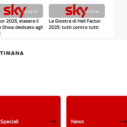
00:02:15
00:10:42
or 2025, stasera il
La Giostra di Hell Factor
e Show dedicato agli
2025: tutti contro tutti
i
ETTIMANA
Speciali
News