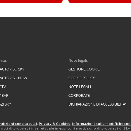
vizi:
Note legali:
FACTOR SU SKY
GESTIONE COOKIE
FACTOR SU NOW
COOKIE POLICY
Y TV
NOTE LEGALI
Y BAR
CORPORATE
ZI SKY
DICHIARAZIONE DI ACCESSIBILITA'
ndizioni contrattuali
,
Privacy & Cookies
,
informazioni sulle modifiche con
 diritti di proprietà intellettuale in essi contenuti, sono di proprietà di Sk