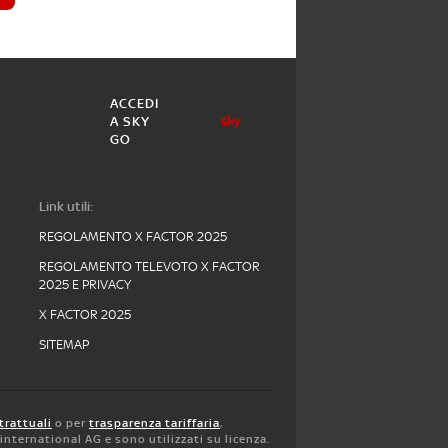
ACCEDI
A SKY
GO
Link utili:
REGOLAMENTO X FACTOR 2025
REGOLAMENTO TELEVOTO X FACTOR
2025 E PRIVACY
X FACTOR 2025
SITEMAP
trattuali
o per
trasparenza tariffaria
,
y international AG e sono utilizzati su licenza.