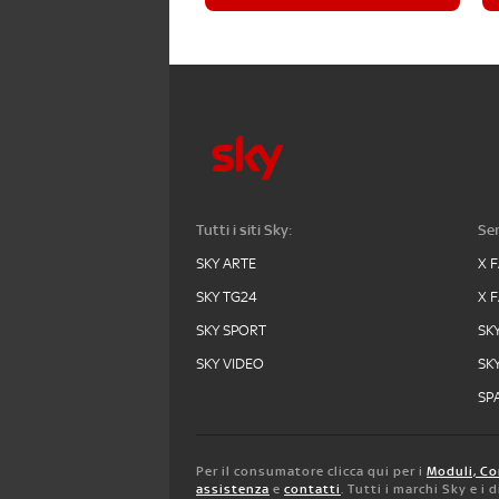
Tutti i siti Sky:
Ser
SKY ARTE
X 
SKY TG24
X 
SKY SPORT
SK
SKY VIDEO
SK
SPA
Per il consumatore clicca qui per i
Moduli, Co
assistenza
e
contatti
. Tutti i marchi Sky e i