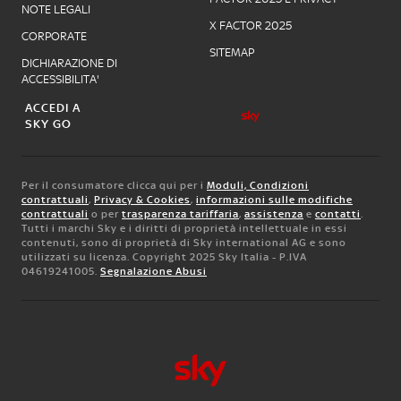
NOTE LEGALI
X FACTOR 2025
CORPORATE
SITEMAP
DICHIARAZIONE DI
ACCESSIBILITA'
ACCEDI A
SKY GO
Per il consumatore clicca qui per i
Moduli, Condizioni
contrattuali
,
Privacy & Cookies
,
informazioni sulle modifiche
contrattuali
o per
trasparenza tariffaria
,
assistenza
e
contatti
.
Tutti i marchi Sky e i diritti di proprietà intellettuale in essi
contenuti, sono di proprietà di Sky international AG e sono
utilizzati su licenza. Copyright 2025 Sky Italia - P.IVA
04619241005.
Segnalazione Abusi