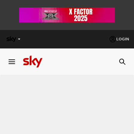
LOGIN
X
FACTOR
MASTERCHEF
PECHINO
EXPRESS
Cos’altro vedere:
PROGRAMMI SKY
Un mondo di offerte:
SKY.IT
NOW