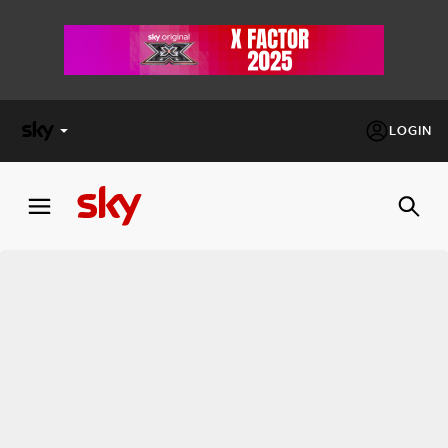
LOGIN
X
FACTOR
MASTERCHEF
PECHINO
EXPRESS
Cos’altro vedere:
PROGRAMMI SKY
Un mondo di offerte:
SKY.IT
NOW