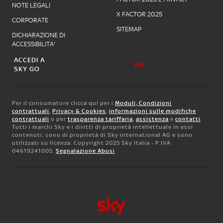
NOTE LEGALI
X FACTOR 2025
CORPORATE
SITEMAP
DICHIARAZIONE DI
ACCESSIBILITA'
ACCEDI A
SKY GO
Per il consumatore clicca qui per i
Moduli, Condizioni
contrattuali
,
Privacy & Cookies
,
informazioni sulle modifiche
contrattuali
o per
trasparenza tariffaria
,
assistenza
e
contatti
.
Tutti i marchi Sky e i diritti di proprietà intellettuale in essi
contenuti, sono di proprietà di Sky international AG e sono
utilizzati su licenza. Copyright 2025 Sky Italia - P.IVA
04619241005.
Segnalazione Abusi