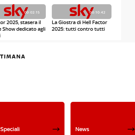
00:02:15
00:10:42
or 2025, stasera il
La Giostra di Hell Factor
e Show dedicato agli
2025: tutti contro tutti
i
ETTIMANA
Speciali
News