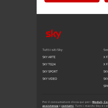
Tutti i siti Sky:
Ser
SKY ARTE
X 
SKY TG24
X 
SKY SPORT
SK
SKY VIDEO
SK
SPA
Per il consumatore clicca qui per i
Moduli, Co
assistenza
e
contatti
. Tutti i marchi Sky e i