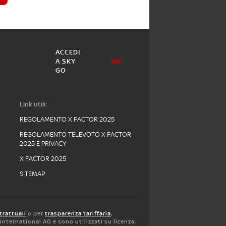
ACCEDI
A SKY
GO
Link utili:
REGOLAMENTO X FACTOR 2025
REGOLAMENTO TELEVOTO X FACTOR
2025 E PRIVACY
X FACTOR 2025
SITEMAP
trattuali
o per
trasparenza tariffaria
,
y international AG e sono utilizzati su licenza.