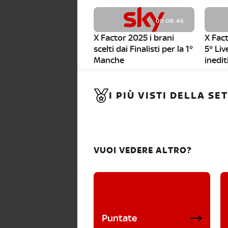
00:08:46
X Factor 2025 i brani
X Fact
scelti dai Finalisti per la 1°
5° Liv
Manche
inedit
00:01:11
I PIÙ VISTI DELLA S
X Factor 2025, da stasera
al via i nuovi Bootcamp!
VUOI VEDERE ALTRO?
Puntate