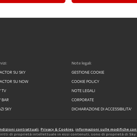
vizi:
Note legali:
FACTOR SU SKY
GESTIONE COOKIE
FACTOR SU NOW
COOKIE POLICY
Y TV
NOTE LEGALI
Y BAR
CORPORATE
ZI SKY
DICHIARAZIONE DI ACCESSIBILITA'
ndizioni contrattuali
,
Privacy & Cookies
,
informazioni sulle modifiche con
 diritti di proprietà intellettuale in essi contenuti, sono di proprietà di Sk