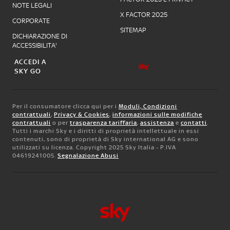
NOTE LEGALI
X FACTOR 2025
CORPORATE
SITEMAP
DICHIARAZIONE DI
ACCESSIBILITA'
ACCEDI A
SKY GO
Per il consumatore clicca qui per i
Moduli, Condizioni
contrattuali
,
Privacy & Cookies
,
informazioni sulle modifiche
contrattuali
o per
trasparenza tariffaria
,
assistenza
e
contatti
.
Tutti i marchi Sky e i diritti di proprietà intellettuale in essi
contenuti, sono di proprietà di Sky international AG e sono
utilizzati su licenza. Copyright 2025 Sky Italia - P.IVA
04619241005.
Segnalazione Abusi