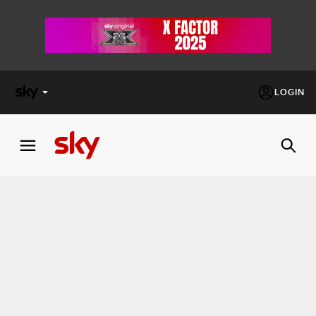
LOGIN
X
FACTOR
MASTERCHEF
PECHINO
EXPRESS
Cos’altro vedere:
PROGRAMMI SKY
Un mondo di offerte:
SKY.IT
NOW