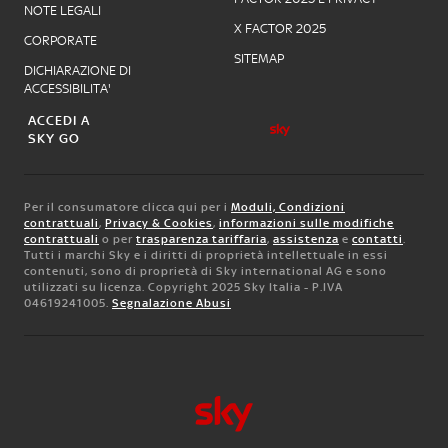
NOTE LEGALI
X FACTOR 2025
CORPORATE
SITEMAP
DICHIARAZIONE DI
ACCESSIBILITA'
ACCEDI A
SKY GO
Per il consumatore clicca qui per i
Moduli, Condizioni
contrattuali
,
Privacy & Cookies
,
informazioni sulle modifiche
contrattuali
o per
trasparenza tariffaria
,
assistenza
e
contatti
.
Tutti i marchi Sky e i diritti di proprietà intellettuale in essi
contenuti, sono di proprietà di Sky international AG e sono
utilizzati su licenza. Copyright 2025 Sky Italia - P.IVA
04619241005.
Segnalazione Abusi