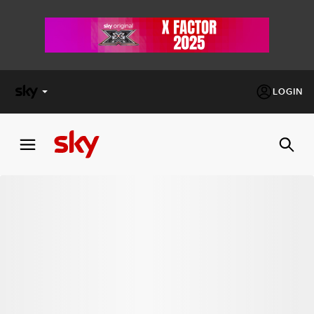
LOGIN
X
FACTOR
MASTERCHEF
PECHINO
EXPRESS
Cos’altro vedere:
PROGRAMMI SKY
Un mondo di offerte:
SKY.IT
NOW