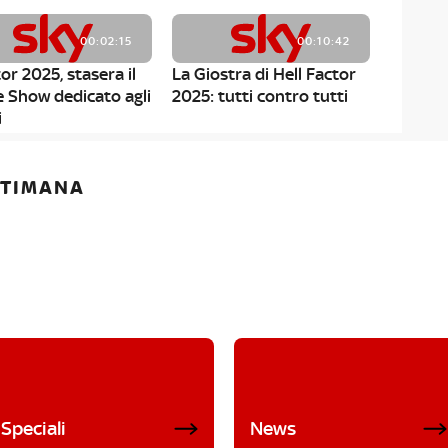
00:02:15
00:10:42
or 2025, stasera il
La Giostra di Hell Factor
e Show dedicato agli
2025: tutti contro tutti
i
ETTIMANA
Speciali
News