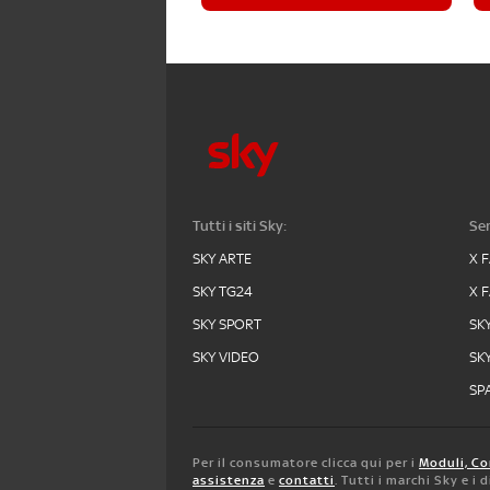
Tutti i siti Sky:
Ser
SKY ARTE
X 
SKY TG24
X 
SKY SPORT
SK
SKY VIDEO
SK
SPA
Per il consumatore clicca qui per i
Moduli, Co
assistenza
e
contatti
. Tutti i marchi Sky e i