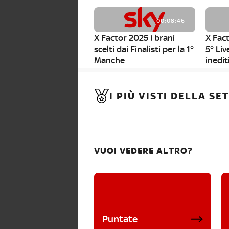
00:08:46
X Factor 2025 i brani
X Fact
scelti dai Finalisti per la 1°
5° Liv
Manche
inedit
00:01:11
I PIÙ VISTI DELLA S
X Factor 2025, da stasera
al via i nuovi Bootcamp!
VUOI VEDERE ALTRO?
Puntate