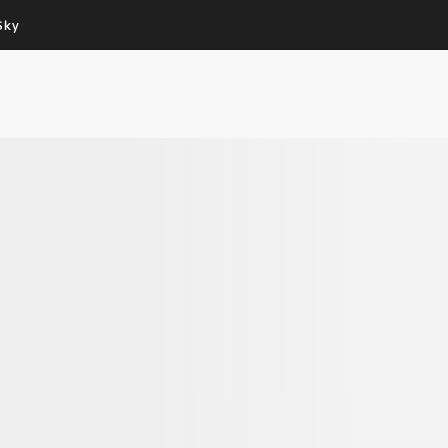
Sky
Cos’altro vedere:
Un mondo di offerte:
PROGRAMMI SKY
SKY.IT
NOW
PECHINO EXPRESS