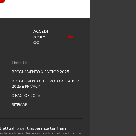
ACCEDI
A SKY
GO
Link utili:
REGOLAMENTO X FACTOR 2025
REGOLAMENTO TELEVOTO X FACTOR
2025 E PRIVACY
X FACTOR 2025
SITEMAP
trattuali
o per
trasparenza tariffaria
,
y international AG e sono utilizzati su licenza.