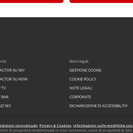
vizi:
Note legali:
FACTOR SU SKY
GESTIONE COOKIE
FACTOR SU NOW
COOKIE POLICY
Y TV
NOTE LEGALI
Y BAR
CORPORATE
ZI SKY
DICHIARAZIONE DI ACCESSIBILITA'
ndizioni contrattuali
,
Privacy & Cookies
,
informazioni sulle modifiche con
 diritti di proprietà intellettuale in essi contenuti, sono di proprietà di Sk