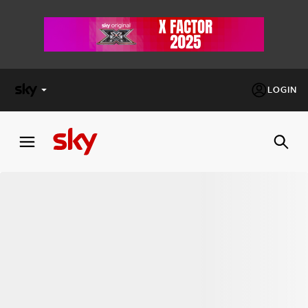
LOGIN
X
FACTOR
MASTERCHEF
PECHINO
EXPRESS
Cos’altro vedere:
PROGRAMMI SKY
Un mondo di offerte:
SKY.IT
NOW