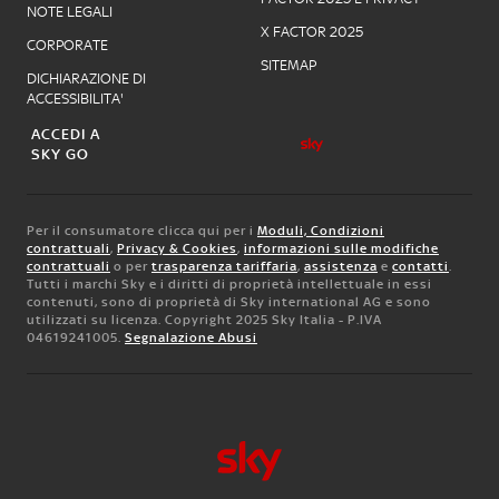
NOTE LEGALI
X FACTOR 2025
CORPORATE
SITEMAP
DICHIARAZIONE DI
ACCESSIBILITA'
ACCEDI A
SKY GO
Per il consumatore clicca qui per i
Moduli, Condizioni
contrattuali
,
Privacy & Cookies
,
informazioni sulle modifiche
contrattuali
o per
trasparenza tariffaria
,
assistenza
e
contatti
.
Tutti i marchi Sky e i diritti di proprietà intellettuale in essi
contenuti, sono di proprietà di Sky international AG e sono
utilizzati su licenza. Copyright 2025 Sky Italia - P.IVA
04619241005.
Segnalazione Abusi