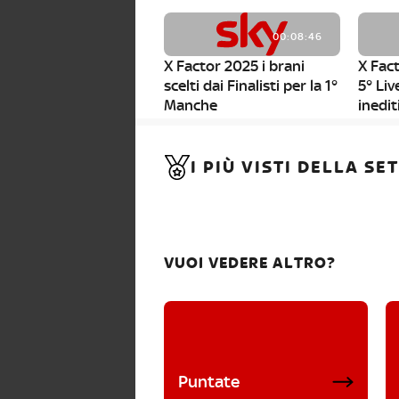
00:08:46
X Factor 2025 i brani
X Fact
scelti dai Finalisti per la 1°
5° Liv
Manche
inedit
00:01:11
I PIÙ VISTI DELLA S
X Factor 2025, da stasera
al via i nuovi Bootcamp!
VUOI VEDERE ALTRO?
Puntate