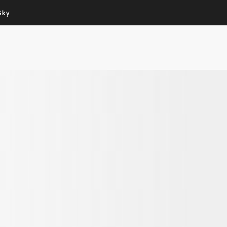
Sky
Cos’altro vedere:
Un mondo di offerte:
PROGRAMMI SKY
SKY.IT
NOW
PECHINO EXPRESS