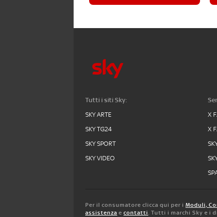
Tutti i siti Sky:
Ser
SKY ARTE
X 
SKY TG24
X 
SKY SPORT
SK
SKY VIDEO
SK
SPA
Per il consumatore clicca qui per i
Moduli, Co
assistenza
e
contatti
. Tutti i marchi Sky e i