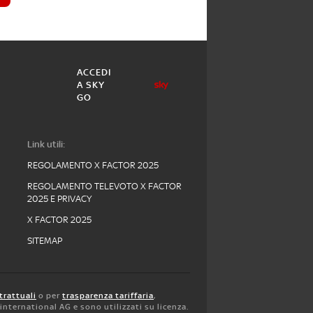
ACCEDI
A SKY
GO
Link utili:
REGOLAMENTO X FACTOR 2025
REGOLAMENTO TELEVOTO X FACTOR
2025 E PRIVACY
X FACTOR 2025
SITEMAP
trattuali
o per
trasparenza tariffaria
,
y international AG e sono utilizzati su licenza.