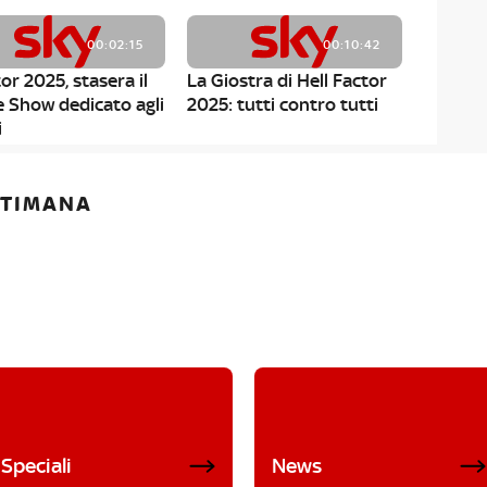
00:02:15
00:10:42
or 2025, stasera il
La Giostra di Hell Factor
e Show dedicato agli
2025: tutti contro tutti
i
ETTIMANA
Speciali
News