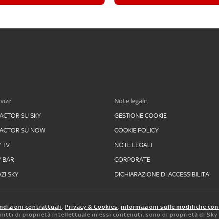
vizi:
Note legali:
FACTOR SU SKY
GESTIONE COOKIE
FACTOR SU NOW
COOKIE POLICY
Y TV
NOTE LEGALI
Y BAR
CORPORATE
ZI SKY
DICHIARAZIONE DI ACCESSIBILITA'
ndizioni contrattuali
,
Privacy & Cookies
,
informazioni sulle modifiche con
 diritti di proprietà intellettuale in essi contenuti, sono di proprietà di Sk