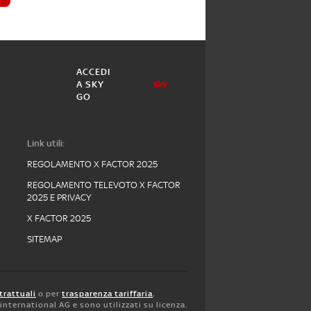
ACCEDI
A SKY
GO
Link utili:
REGOLAMENTO X FACTOR 2025
REGOLAMENTO TELEVOTO X FACTOR
2025 E PRIVACY
X FACTOR 2025
SITEMAP
trattuali
o per
trasparenza tariffaria
,
y international AG e sono utilizzati su licenza.