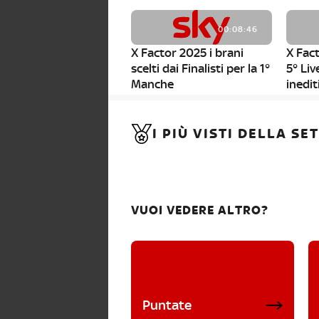
00:08:46
X Factor 2025 i brani
X Fact
scelti dai Finalisti per la 1°
5° Liv
Manche
inedit
00:01:11
I PIÙ VISTI DELLA S
X Factor 2025, da stasera
al via i nuovi Bootcamp!
VUOI VEDERE ALTRO?
Puntate