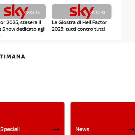
00:02:15
00:10:42
or 2025, stasera il
La Giostra di Hell Factor
e Show dedicato agli
2025: tutti contro tutti
i
ETTIMANA
Speciali
News