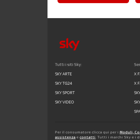
Tutti i siti Sky:
Ser
SKY ARTE
X 
SKY TG24
X 
SKY SPORT
SK
SKY VIDEO
SK
SPA
Per il consumatore clicca qui per i
Moduli, Co
assistenza
e
contatti
. Tutti i marchi Sky e i