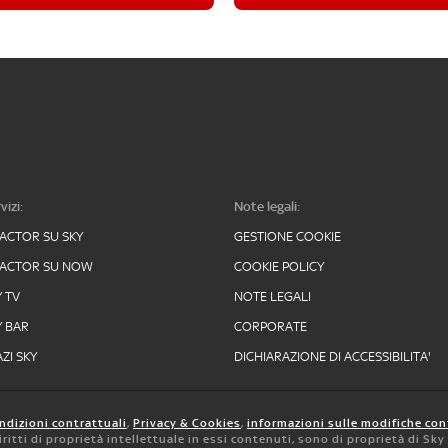
vizi:
Note legali:
FACTOR SU SKY
GESTIONE COOKIE
FACTOR SU NOW
COOKIE POLICY
Y TV
NOTE LEGALI
Y BAR
CORPORATE
ZI SKY
DICHIARAZIONE DI ACCESSIBILITA'
ndizioni contrattuali
,
Privacy & Cookies
,
informazioni sulle modifiche con
 diritti di proprietà intellettuale in essi contenuti, sono di proprietà di Sk