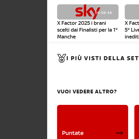
00:08:46
X Factor 2025 i brani
X Fact
scelti dai Finalisti per la 1°
5° Liv
Manche
inedit
00:01:11
I PIÙ VISTI DELLA S
X Factor 2025, da stasera
al via i nuovi Bootcamp!
VUOI VEDERE ALTRO?
Puntate