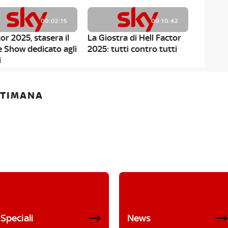
00:02:15
00:10:42
or 2025, stasera il
La Giostra di Hell Factor
e Show dedicato agli
2025: tutti contro tutti
i
ETTIMANA
Speciali
News