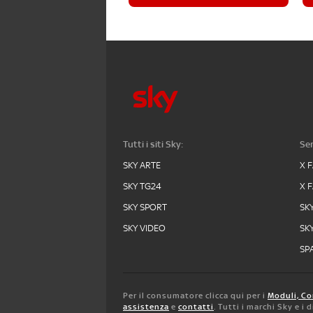
Tutti i siti Sky:
Ser
SKY ARTE
X 
SKY TG24
X 
SKY SPORT
SK
SKY VIDEO
SK
SPA
Per il consumatore clicca qui per i
Moduli, Co
assistenza
e
contatti
. Tutti i marchi Sky e i