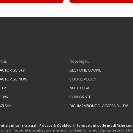
vizi:
Note legali:
FACTOR SU SKY
GESTIONE COOKIE
FACTOR SU NOW
COOKIE POLICY
Y TV
NOTE LEGALI
Y BAR
CORPORATE
ZI SKY
DICHIARAZIONE DI ACCESSIBILITA'
ndizioni contrattuali
,
Privacy & Cookies
,
informazioni sulle modifiche con
 diritti di proprietà intellettuale in essi contenuti, sono di proprietà di Sk