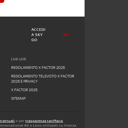
ACCEDI
A SKY
GO
Link utili:
REGOLAMENTO X FACTOR 2025
REGOLAMENTO TELEVOTO X FACTOR
2025 E PRIVACY
X FACTOR 2025
SITEMAP
trattuali
o per
trasparenza tariffaria
,
y international AG e sono utilizzati su licenza.