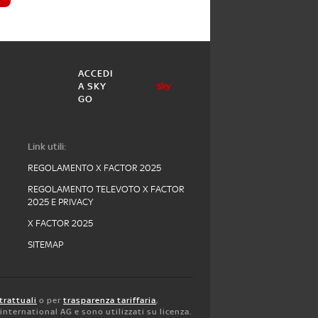
ACCEDI
A SKY
GO
Link utili:
REGOLAMENTO X FACTOR 2025
REGOLAMENTO TELEVOTO X FACTOR
2025 E PRIVACY
X FACTOR 2025
SITEMAP
trattuali
o per
trasparenza tariffaria
,
y international AG e sono utilizzati su licenza.