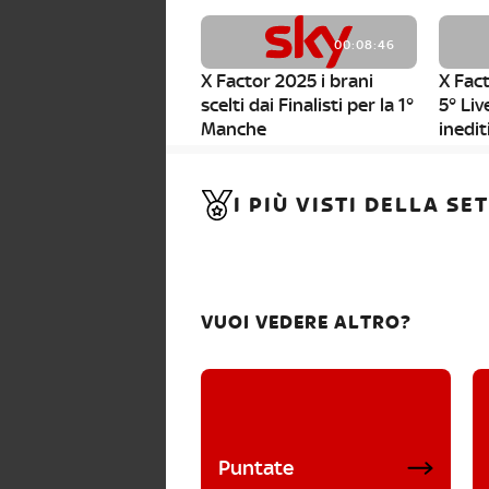
00:08:46
X Factor 2025 i brani
X Fact
scelti dai Finalisti per la 1°
5° Liv
Manche
inedit
00:01:11
I PIÙ VISTI DELLA S
X Factor 2025, da stasera
al via i nuovi Bootcamp!
VUOI VEDERE ALTRO?
Puntate