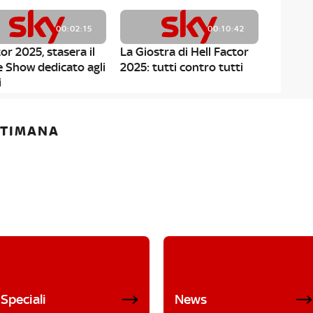
00:02:15
00:10:42
or 2025, stasera il
La Giostra di Hell Factor
e Show dedicato agli
2025: tutti contro tutti
i
ETTIMANA
Speciali
News