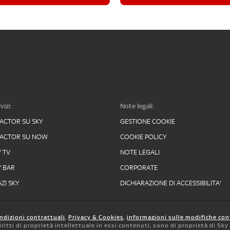
vizi:
Note legali:
FACTOR SU SKY
GESTIONE COOKIE
FACTOR SU NOW
COOKIE POLICY
Y TV
NOTE LEGALI
Y BAR
CORPORATE
ZI SKY
DICHIARAZIONE DI ACCESSIBILITA'
ndizioni contrattuali
,
Privacy & Cookies
,
informazioni sulle modifiche con
 diritti di proprietà intellettuale in essi contenuti, sono di proprietà di Sk