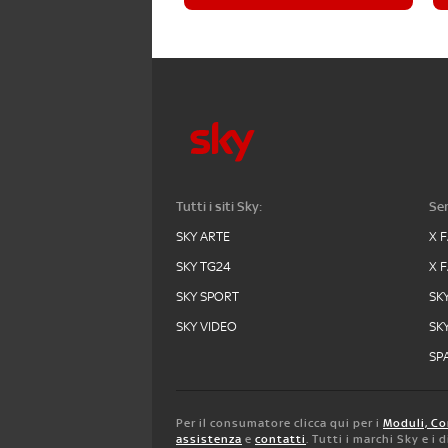
Tutti i siti Sky:
Ser
SKY ARTE
X 
SKY TG24
X 
SKY SPORT
SK
SKY VIDEO
SK
SPA
Per il consumatore clicca qui per i
Moduli, Co
assistenza
e
contatti
. Tutti i marchi Sky e i