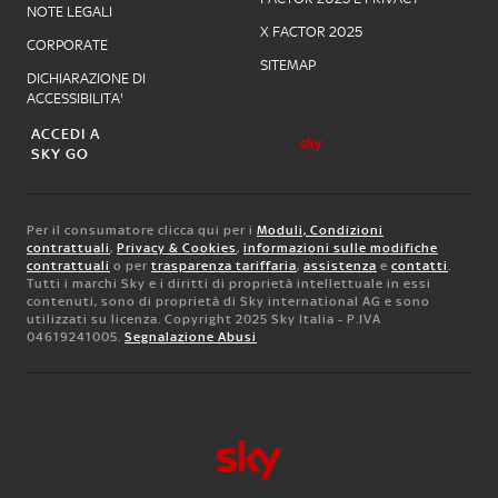
NOTE LEGALI
X FACTOR 2025
CORPORATE
SITEMAP
DICHIARAZIONE DI
ACCESSIBILITA'
ACCEDI A
SKY GO
Per il consumatore clicca qui per i
Moduli, Condizioni
contrattuali
,
Privacy & Cookies
,
informazioni sulle modifiche
contrattuali
o per
trasparenza tariffaria
,
assistenza
e
contatti
.
Tutti i marchi Sky e i diritti di proprietà intellettuale in essi
contenuti, sono di proprietà di Sky international AG e sono
utilizzati su licenza. Copyright 2025 Sky Italia - P.IVA
04619241005.
Segnalazione Abusi