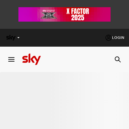
LOGIN
X
FACTOR
MASTERCHEF
PECHINO
EXPRESS
Cos’altro vedere:
PROGRAMMI SKY
Un mondo di offerte:
SKY.IT
NOW